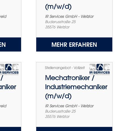
(m/w/d)
weid
IR Services GmbH - Wetzlar
Buderusstraße 25
35576
Wetzlar
EN
MEHR ERFAHREN
Stellenangebot - Vollzeit
/
Mechatroniker /
niker
Industriemechaniker
(m/w/d)
weid
IR Services GmbH - Wetzlar
Buderusstraße 25
35576
Wetzlar