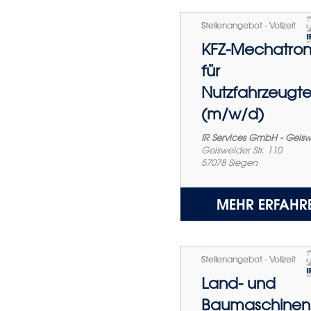
Stellenangebot - Vollzeit
KFZ-Mechatron
für
Nutzfahrzeugte
(m/w/d)
IR Services GmbH - Geis
Geisweider Str. 110
57078
Siegen
MEHR ERFAHR
Stellenangebot - Vollzeit
Land- und
Baumaschinen