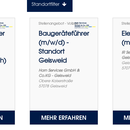
Standortfilter
Stellenangebot - Vollzeit
Stell
er
Baugeräteführer
El
(m/w/d) -
(m
Standort
IR S
Geis
ch)
Geisweid
Geis
5707
Horn Services GmbH &
Co.KG - Geisweid
Obere Kaiserstraße
57078
Geisweid
N
MEHR ERFAHREN
M