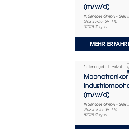
(m/w/d)
IR Services GmbH - Geis
Geisweider Str. 110
57078
Siegen
MEHR ERFAHR
Stellenangebot - Vollzeit
Mechatroniker 
Industriemecha
(m/w/d)
IR Services GmbH - Geis
Geisweider Str. 110
57078
Siegen