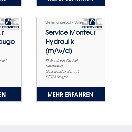
Stellenangebot - Vollzeit
ur
Service Monteur
zeuge
Hydraulik
(m/w/d)
weid
IR Services GmbH -
Geisweid
Geisweider Str. 110
57078
Siegen
EN
MEHR ERFAHREN