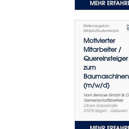
MEHR ERFAHR
Stellenangebot -
Minijob/Studentenjob
Motivierter
Mitarbeiter /
Quereinsteiger
zum
Baumaschinenf
(m/w/d)
Horn Services GmbH & C
Gemeinschaftsbetrieb
Obere Kaiserstraße
57078
Siegen - Geisweid
MEHR ERFAHR