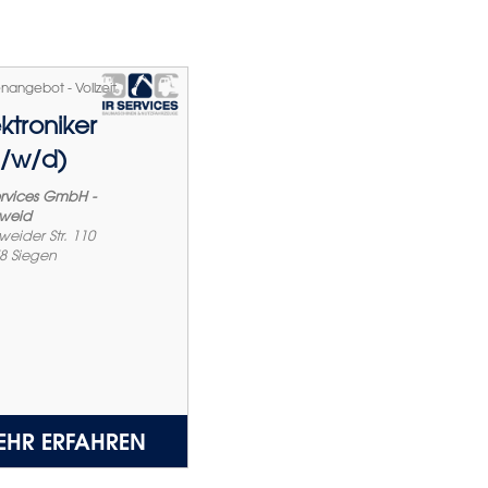
enangebot - Vollzeit
ektroniker
/w/d)
ervices GmbH -
weid
weider Str. 110
8
Siegen
EHR ERFAHREN