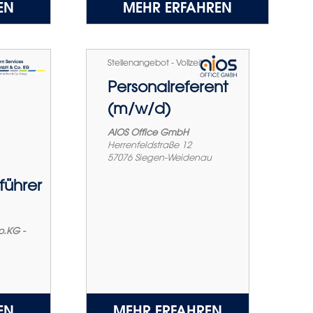
EN
MEHR ERFAHREN
Stellenangebot - Vollzeit
Personalreferent
(m/w/d)
AIOS Office GmbH
Herrenfeldstraße 12
57076
Siegen-Weidenau
ührer
o.KG -
EN
MEHR ERFAHREN