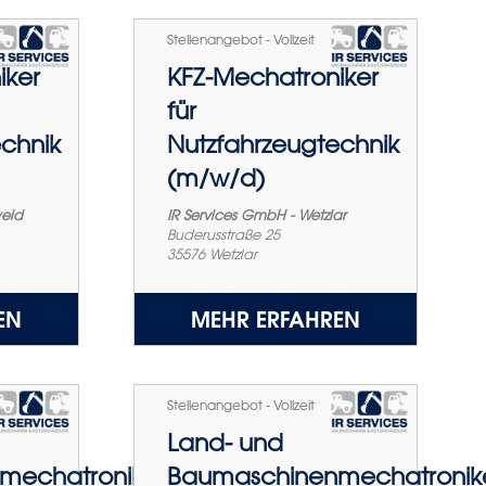
Stellenangebot - Vollzeit
iker
KFZ-Mechatroniker
für
chnik
Nutzfahrzeugtechnik
(m/w/d)
weid
IR Services GmbH - Wetzlar
Buderusstraße 25
35576
Wetzlar
EN
MEHR ERFAHREN
Stellenangebot - Vollzeit
Land- und
mechatroniker
Baumaschinenmechatronik