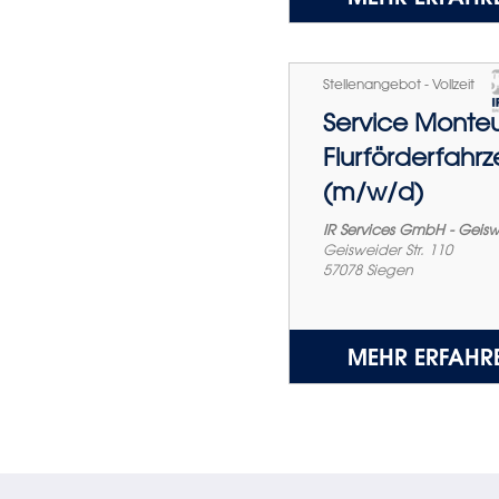
Stellenangebot - Vollzeit
Service Monte
Flurförderfahr
(m/w/d)
IR Services GmbH - Geis
Geisweider Str. 110
57078
Siegen
MEHR ERFAHR