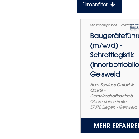
Firmenfilter
Stellenangebot - Vollzeit
Baugeräteführ
(m/w/d) -
Schrottlogistik
(innerbetriebli
Geisweid
Horn Services GmbH &
Co.KG -
Gemeinschaftsbetrieb
Obere Kaiserstraße
57078
Siegen - Geisweid
MEHR ERFAHRE