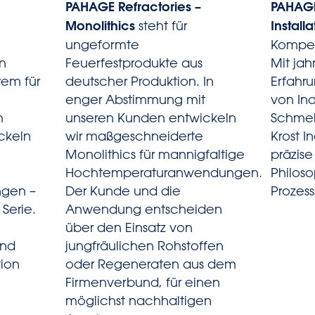
PAHAGE Refractories –
PAHAGE
Monolithics
steht für
Installa
ungeformte
Kompet
n
Feuerfestprodukte aus
Mit jah
em für
deutscher Produktion. In
Erfahru
enger Abstimmung mit
von In
m
unseren Kunden entwickeln
Schmel
ckeln
wir maßgeschneiderte
Krost I
Monolithics für mannigfaltige
präzise
Hochtemperaturanwendungen.
Philos
ngen –
Der Kunde und die
Prozess
Serie.
Anwendung entscheiden
über den Einsatz von
und
jungfräulichen Rohstoffen
tion
oder Regeneraten aus dem
Firmenverbund, für einen
möglichst nachhaltigen