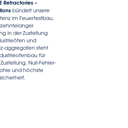
 Refractories –
tions
bündelt unsere
enz im Feuerfestbau.
rzehntelanger
ng in der Zustellung
dustrieöfen und
z-aggregaten steht
ndustrieofenbau für
 Zustellung, Null-Fehler-
ophie und höchste
sicherheit.