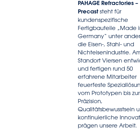
PAHAGE Refractories –
Precast
steht für
kundenspezifische
Fertigbauteile „Made i
Germany“ unter ander
die Eisen-, Stahl- und
Nichteisenindustrie. A
Standort Viersen entwi
und fertigen rund 50
erfahrene Mitarbeiter
feuerfeste Speziallösu
vom Prototypen bis zur 
Präzision,
Qualitätsbewusstsein 
kontinuierliche Innova
prägen unsere Arbeit.