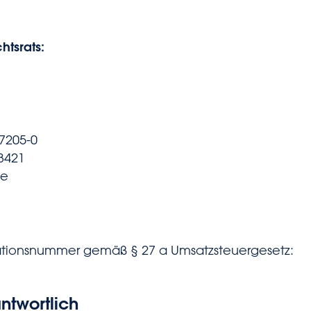
htsrats:
77205-0
73421
de
kationsnummer gemäß § 27 a Umsatzsteuergesetz:
ntwortlich