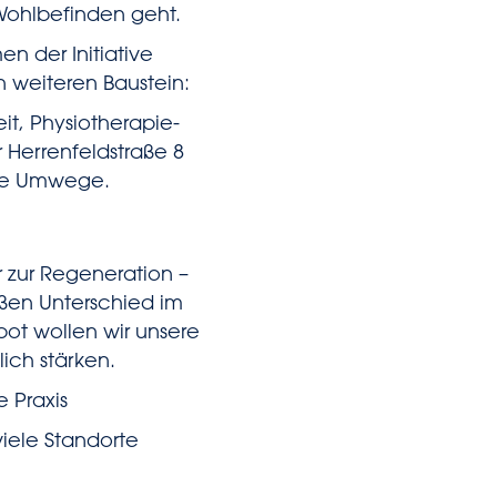
ohlbefinden geht.
n der Initiative
n weiteren Baustein:
it, Physiotherapie-
r Herrenfeldstraße 8
hne Umwege.
 zur Regeneration –
ßen Unterschied im
ot wollen wir unsere
ich stärken.
 Praxis
viele Standorte