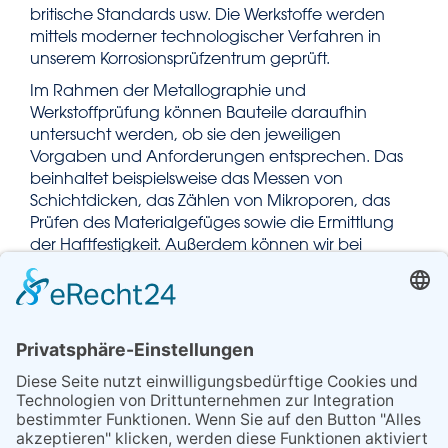
britische Standards usw. Die Werkstoffe werden
mittels moderner technologischer Verfahren in
unserem Korrosionsprüfzentrum geprüft.
Im Rahmen der Metallographie und
Werkstoffprüfung können Bauteile daraufhin
untersucht werden, ob sie den jeweiligen
Vorgaben und Anforderungen entsprechen. Das
beinhaltet beispielsweise das Messen von
Schichtdicken, das Zählen von Mikroporen, das
Prüfen des Materialgefüges sowie die Ermittlung
der Haftfestigkeit. Außerdem können wir bei
Schadensfällen helfen, die Ursache(n) zu finden,
Fehler zu beheben oder Gutachten zu erstellen.
Sollten Sie Fragen zu unserem „neuen und alten“
Leistungsspektrum haben, geben wir Ihnen
natürlich gern ausführliche Antworten.
Horn & Co. Analytics GmbH
Otto-Hahn-Straße 2
57482 Wenden-Hünsborn