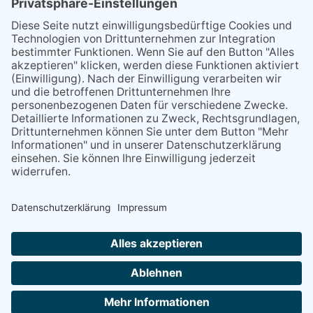
ZERO-Waste-Ansatz basieren, generieren zirkuläre
Rohstoffe, die hauptsächlich in zwei
Materialströmen eingesetzt werden:
CRM für feuerfeste Materialien und
CRM für metallurgische Anwendungen.
(Quelle: Swiss Steel Group,
www.home-of-steel.de/news/swiss-steel-group-
gewinnt-dekarbonisierungspreis-2908)
Voriger
Nächster
Beitrag
Beitrag
Zurück zur Übersicht
Cookie-Einstellungen
·
Impressum
·
Datenschutz
·