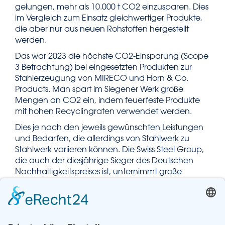
gelungen, mehr als 10.000 t CO2 einzusparen. Dies
im Vergleich zum Einsatz gleichwertiger Produkte,
die aber nur aus neuen Rohstoffen hergestellt
werden.
Das war 2023 die höchste CO2-Einsparung (Scope
3 Betrachtung) bei eingesetzten Produkten zur
Stahlerzeugung von MIRECO und Horn & Co.
Products. Man spart im Siegener Werk große
Mengen an CO2 ein, indem feuerfeste Produkte
mit hohen Recyclingraten verwendet werden.
Dies je nach den jeweils gewünschten Leistungen
und Bedarfen, die allerdings von Stahlwerk zu
Stahlwerk variieren können. Die Swiss Steel Group,
die auch der diesjährige Sieger des Deutschen
Nachhaltigkeitspreises ist, unternimmt große
Anstrengungen und scheut keine Investitionen in
dem Bestreben, den eigenen CO2-Fußabdruck zu
verringern.
Alle Recyclingkonzepte von MIRECO, die auf dem