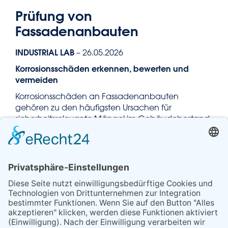
Prüfung von
Fassadenanbauten
INDUSTRIAL LAB
– 26.05.2026
Korrosionsschäden erkennen, bewerten und
vermeiden
Korrosionsschäden an Fassadenanbauten
gehören zu den häufigsten Ursachen für
sicherheitsrelevante Mängel im Gebäudebestand.
Besonders betroffen sind Bauteile wie Balkone,
Vordächer, Geländer, Werbeanlagen,
Unterkonstruktionen hinterlüfteter Fassaden sowie
nachträglich montierte Konstruktionen.
Was viele unterschätzen: Korrosion entsteht nicht
plötzlich, sondern ist das Resultat eines langfristigen
Prozesses. In der Praxis liegen die Ursachen häufig
Jahre vor dem eigentlichen Schadensbild.