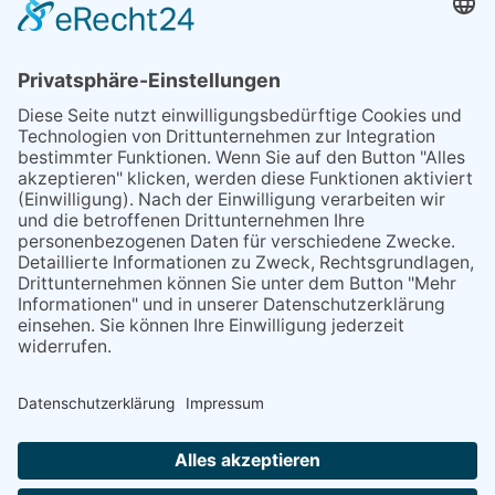
Mitarbeiter als auch die der Kunden gelangen
kann.
Als vorbeugenden Arbeits- und
Verbraucherschutzmaßnahme ist daher trotz
bisher fehlender gesetzlicher Vorgaben eine
Legionellenuntersuchung anzuraten.
Wenn Sie Interesse an näheren Informationen bzw.
einer Beratung zu dieser Thematik haben, können
Sie sich gerne an unsere Mitarbeiterin Frau Sylvia
Eckhardt wenden (Tel.: 02762/9740-83
oder
sylvia
.
eckhardt
@
horn-co
.
de
).
Voriger
Nächster
Beitrag
Beitrag
Zurück zur Übersicht