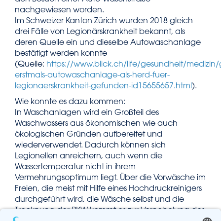
nachgewiesen worden.
Im Schweizer Kanton Zürich wurden 2018 gleich
drei Fälle von Legionärskrankheit bekannt, als
deren Quelle ein und dieselbe Autowaschanlage
bestätigt werden konnte
(Quelle:
https://www.blick.ch/life/gesundheit/medizin
erstmals-autowaschanlage-als-herd-fuer-
legionaerskrankheit-gefunden-id15655657.html
).
Wie konnte es dazu kommen:
In Waschanlagen wird ein Großteil des
Waschwassers aus ökonomischen wie auch
ökologischen Gründen aufbereitet und
wiederverwendet. Dadurch können sich
Legionellen anreichern, auch wenn die
Wassertemperatur nicht in ihrem
Vermehrungsoptimum liegt. Über die Vorwäsche im
Freien, die meist mit Hilfe eines Hochdruckreinigers
durchgeführt wird, die Wäsche selbst und die
Trocknung der PKW kommt es zur Vernebelung des
Wassers, welches so sowohl in die Atemwege der