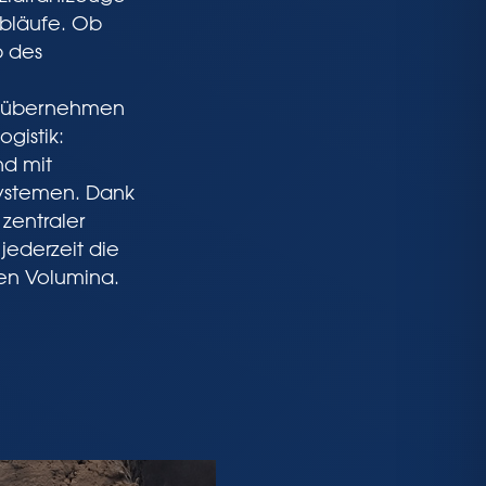
bläufe. Ob
b des
ir übernehmen
ogistik:
nd mit
ystemen. Dank
entraler
 jederzeit die
ßen Volumina.