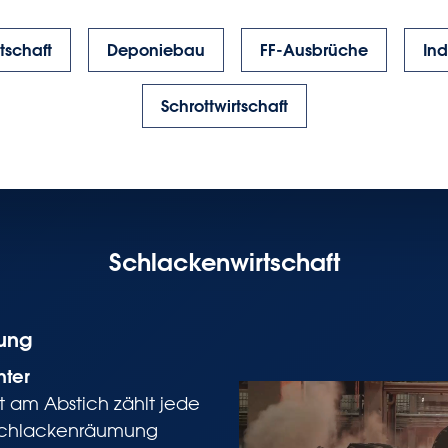
tschaft
Deponiebau
FF-Ausbrüche
Ind
Schrottwirtschaft
Schlackenwirtschaft
ung
nter
t am Abstich zählt jede
schlackenräumung