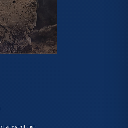
g
ht verwertbare