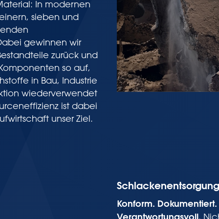
terial: In modernen
einern, sieben und
llenden
Dabei gewinnen wir
Bestandteile zurück und
 Komponenten so auf,
stoffe in Bau, Industrie
ktion wiederverwendet
ceneffizienz ist dabei
fwirtschaft unser Ziel.
Schlackenentsorgun
Konform. Dokumentiert.
Verantwortungsvoll.
Nic